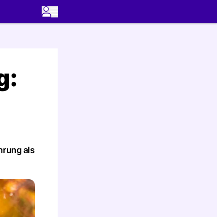
g:
hrung als