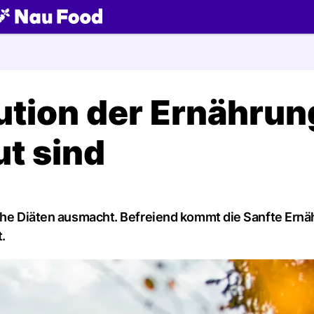
ch
ution der Ernährun
t sind
sche Diäten ausmacht. Befreiend kommt die Sanfte Ernä
t.