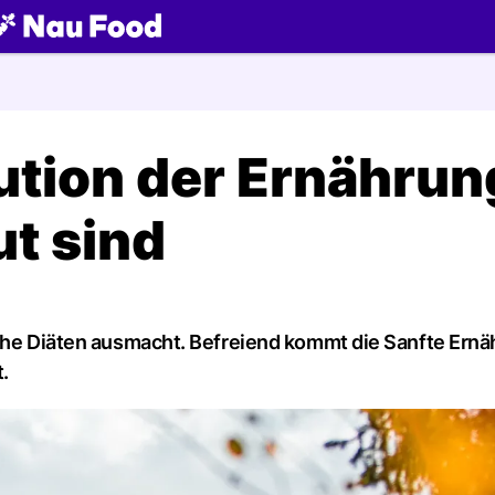
ch
ution der Ernährun
t sind
sche Diäten ausmacht. Befreiend kommt die Sanfte Ernä
t.