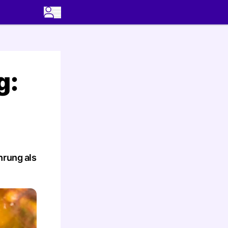
g:
hrung als