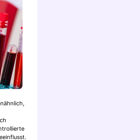
nähnlich,
rch
rollierte
einflusst.