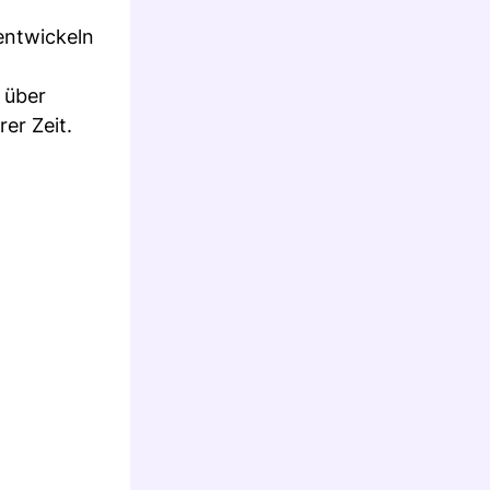
entwickeln
 über
er Zeit.