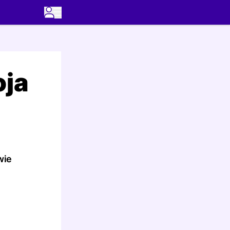
oja
wie