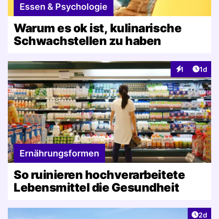
Essen & Psychologie
Warum es ok ist, kulinarische
Schwachstellen zu haben
Artike
1
1d
Interaktionen
Ernährungsformen
So ruinieren hochverarbeitete
Lebensmittel die Gesundheit
Artike
2d