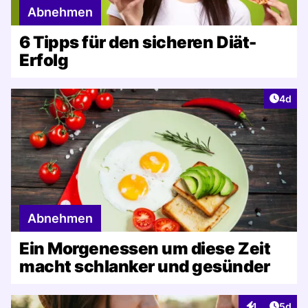
Abnehmen
6 Tipps für den sicheren Diät-
Erfolg
Artike
4d
Abnehmen
Ein Morgenessen um diese Zeit
macht schlanker und gesünder
Artike
1
5d