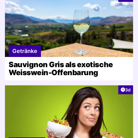
Getränke
Sauvignon Gris als exotische
Weisswein-Offenbarung
Artike
3d