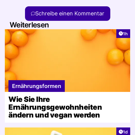
Schreibe einen Kommentar
Weiterlesen
Artike
1h
Ernährungsformen
Wie Sie Ihre
Ernährungsgewohnheiten
ändern und vegan werden
Artike
1d