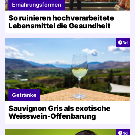
Ernährungsformen
So ruinieren hochverarbeitete
Lebensmittel die Gesundheit
Artike
3d
Getränke
Sauvignon Gris als exotische
Weisswein-Offenbarung
Artike
4d