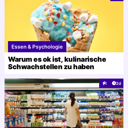
Essen & Psychologie
Warum es ok ist, kulinarische
Schwachstellen zu haben
Artike
1
2d
Interaktionen