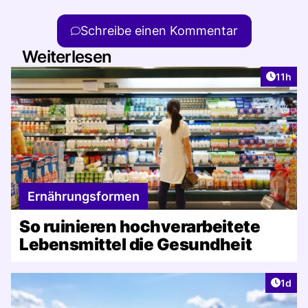
Schreibe einen Kommentar
Weiterlesen
Artikel
11h
Ernährungsformen
So ruinieren hochverarbeitete
Lebensmittel die Gesundheit
Artike
1d