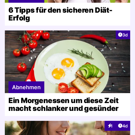
6 Tipps für den sicheren Diät-
Erfolg
Artike
3d
Abnehmen
Ein Morgenessen um diese Zeit
macht schlanker und gesünder
Artike
1
4d
Interaktionen