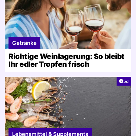
Getränke
Richtige Weinlagerung: So bleibt
Ihr edler Tropfen frisch
Artike
5d
Lebensmittel & Supplements