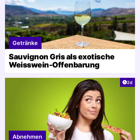
Getränke
Sauvignon Gris als exotische
Weisswein-Offenbarung
Artike
2d
Abnehmen