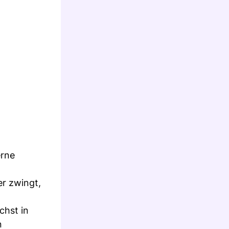
erne
er zwingt,
chst in
n