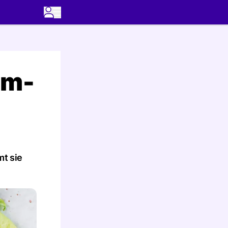
hm-
mt sie