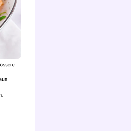
rössere
aus
m.