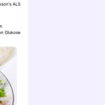
nson's ALS
en
von Glukose