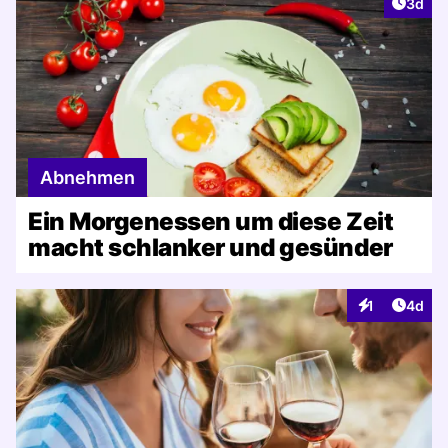
Artike
3d
Abnehmen
Ein Morgenessen um diese Zeit
macht schlanker und gesünder
Artike
1
4d
Interaktionen