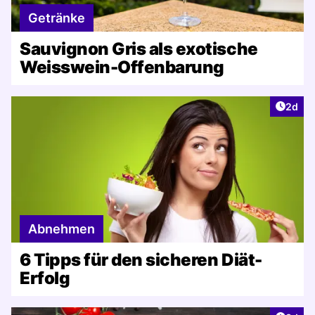
Getränke
Sauvignon Gris als exotische
Weisswein-Offenbarung
Artike
2d
Abnehmen
6 Tipps für den sicheren Diät-
Erfolg