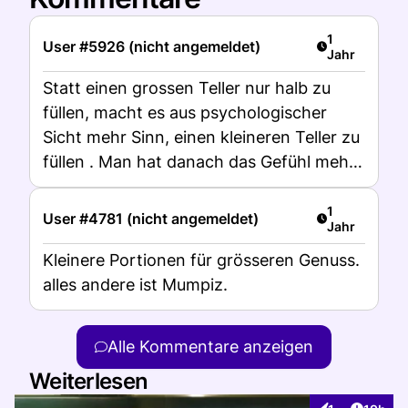
Artikel veröff
1
User #5926 (nicht angemeldet)
Jahr
Statt einen grossen Teller nur halb zu
füllen, macht es aus psychologischer
Sicht mehr Sinn, einen kleineren Teller zu
füllen . Man hat danach das Gefühl mehr
gegessen zu haben, obwohl die Portion
kleiner war als auf dem halbleeren
Artikel veröff
1
User #4781 (nicht angemeldet)
Jahr
grossen Teller. Meine eigene Erfahrung.
Kleinere Portionen für grösseren Genuss.
alles andere ist Mumpiz.
Alle Kommentare anzeigen
Weiterlesen