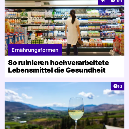
Artikel
1
19h
Interaktionen
Ernährungsformen
So ruinieren hochverarbeitete
Lebensmittel die Gesundheit
Artike
1d