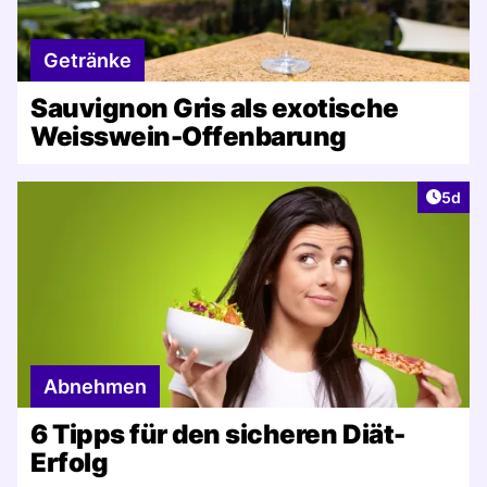
Getränke
Sauvignon Gris als exotische
Weisswein-Offenbarung
Artike
5d
Abnehmen
6 Tipps für den sicheren Diät-
Erfolg