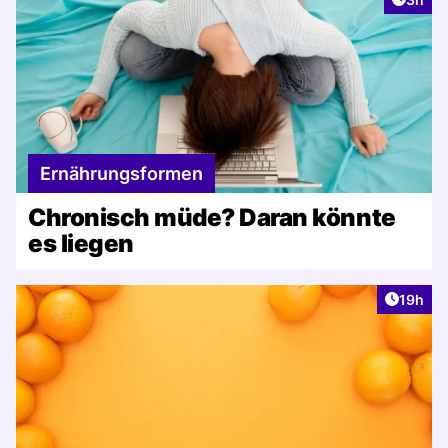
Ernährungsformen
Chronisch müde? Daran könnte
es liegen
Artikel
19h