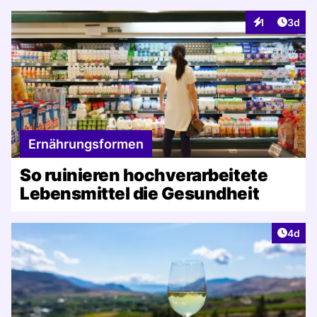
Artike
1
3d
Interaktionen
Ernährungsformen
So ruinieren hochverarbeitete
Lebensmittel die Gesundheit
Artike
4d