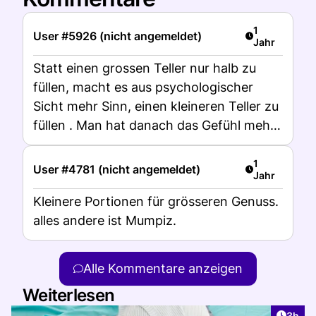
Artikel veröff
1
User #5926 (nicht angemeldet)
Jahr
Statt einen grossen Teller nur halb zu
füllen, macht es aus psychologischer
Sicht mehr Sinn, einen kleineren Teller zu
füllen . Man hat danach das Gefühl mehr
gegessen zu haben, obwohl die Portion
kleiner war als auf dem halbleeren
Artikel veröff
1
User #4781 (nicht angemeldet)
Jahr
grossen Teller. Meine eigene Erfahrung.
Kleinere Portionen für grösseren Genuss.
alles andere ist Mumpiz.
Alle Kommentare anzeigen
Weiterlesen
Artike
3h