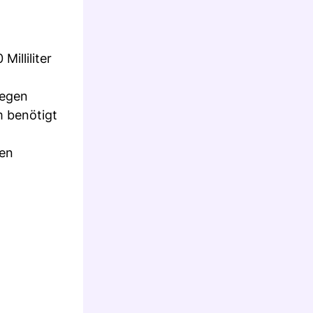
illiliter
gegen
m benötigt
ten