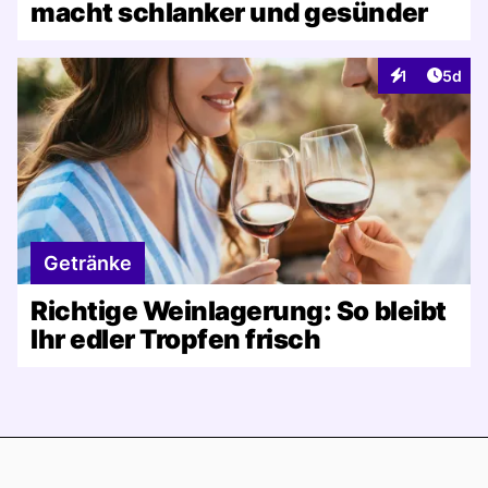
macht schlanker und gesünder
Artike
1
5d
Interaktionen
Getränke
Richtige Weinlagerung: So bleibt
Ihr edler Tropfen frisch
Footer