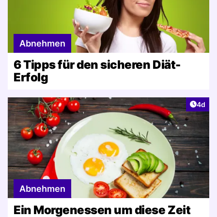
Abnehmen
6 Tipps für den sicheren Diät-
Erfolg
Artike
4d
Abnehmen
Ein Morgenessen um diese Zeit