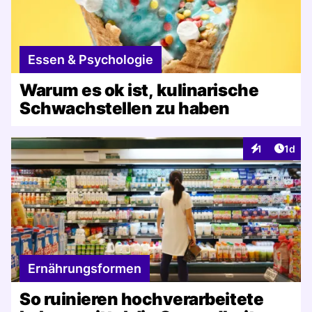
Essen & Psychologie
Warum es ok ist, kulinarische
Schwachstellen zu haben
Artike
1
1d
Interaktionen
Ernährungsformen
So ruinieren hochverarbeitete