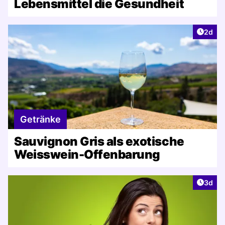
Lebensmittel die Gesundheit
Artike
2d
Getränke
Sauvignon Gris als exotische
Weisswein-Offenbarung
Artike
3d