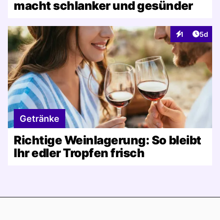
macht schlanker und gesünder
Artike
1
5d
Interaktionen
Getränke
Richtige Weinlagerung: So bleibt
Ihr edler Tropfen frisch
Footer