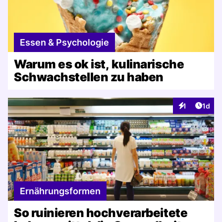
Essen & Psychologie
Warum es ok ist, kulinarische
Schwachstellen zu haben
Artike
1
1d
Interaktionen
Ernährungsformen
So ruinieren hochverarbeitete