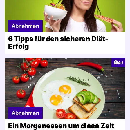
Abnehmen
6 Tipps für den sicheren Diät-
Erfolg
Artike
4d
Abnehmen
Ein Morgenessen um diese Zeit