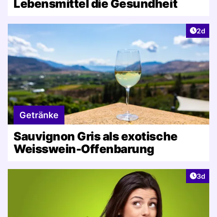
Lebensmittel die Gesundheit
Artike
2d
Getränke
Sauvignon Gris als exotische
Weisswein-Offenbarung
Artike
3d