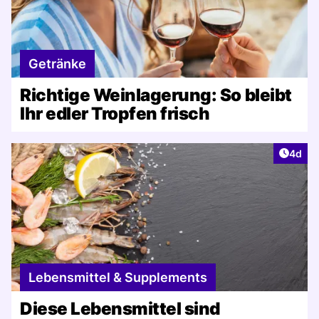
Getränke
Richtige Weinlagerung: So bleibt
Ihr edler Tropfen frisch
Artike
4d
Lebensmittel & Supplements
Diese Lebensmittel sind