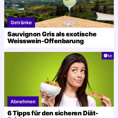
Getränke
Sauvignon Gris als exotische
Weisswein-Offenbarung
Artike
1d
Abnehmen
6 Tipps für den sicheren Diät-