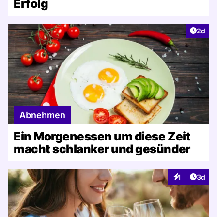
Erfolg
Artike
2d
Abnehmen
Ein Morgenessen um diese Zeit
macht schlanker und gesünder
Artike
1
3d
Interaktionen