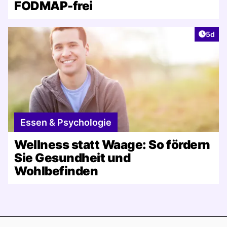
FODMAP-frei
Artike
5d
Essen & Psychologie
Wellness statt Waage: So fördern
Sie Gesundheit und
Wohlbefinden
Footer