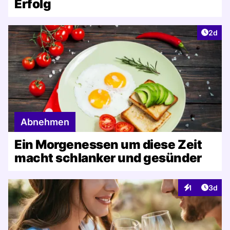
Erfolg
Artike
2d
Abnehmen
Ein Morgenessen um diese Zeit
macht schlanker und gesünder
Artike
1
3d
Interaktionen