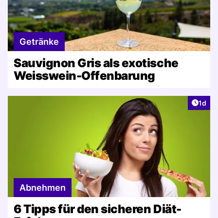
Getränke
Sauvignon Gris als exotische
Weisswein-Offenbarung
Artike
1d
Abnehmen
6 Tipps für den sicheren Diät-