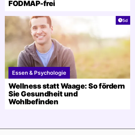
FODMAP-frei
Artike
5d
Essen & Psychologie
Wellness statt Waage: So fördern
Sie Gesundheit und
Wohlbefinden
Footer