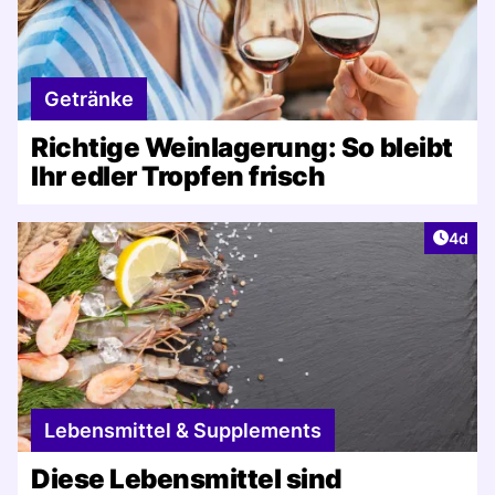
Getränke
Richtige Weinlagerung: So bleibt
Ihr edler Tropfen frisch
Artike
4d
Lebensmittel & Supplements
Diese Lebensmittel sind