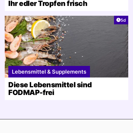
Ihr edler Tropfen frisch
Artike
5d
Lebensmittel & Supplements
Diese Lebensmittel sind
FODMAP-frei
Footer