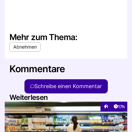
Mehr zum Thema:
Abnehmen
Kommentare
Schreibe einen Kommentar
Weiterlesen
Artikel
1
17h
Interaktionen