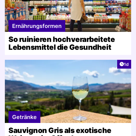
Ernährungsformen
So ruinieren hochverarbeitete
Lebensmittel die Gesundheit
Artike
1d
Getränke
Sauvignon Gris als exotische