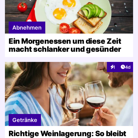
Abnehmen
Ein Morgenessen um diese Zeit
macht schlanker und gesünder
Artike
1
4d
Interaktionen
Getränke
Richtige Weinlagerung: So bleibt