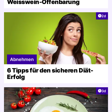
Weisswein-Offenbarung
Artike
2d
Abnehmen
6 Tipps für den sicheren Diät-
Erfolg
Artike
3d