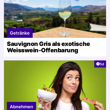
Getränke
Sauvignon Gris als exotische
Weisswein-Offenbarung
Artike
5d
Abnehmen