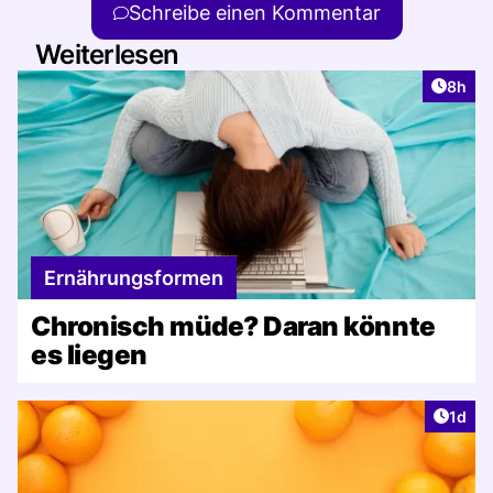
Schreibe einen Kommentar
Weiterlesen
Artike
8h
Ernährungsformen
Chronisch müde? Daran könnte
es liegen
Artike
1d