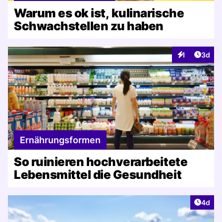
Warum es ok ist, kulinarische
Schwachstellen zu haben
Artike
1
3d
Interaktionen
Ernährungsformen
So ruinieren hochverarbeitete
Lebensmittel die Gesundheit
Artike
4d