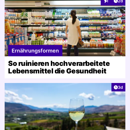
Artike
1
2d
Interaktionen
Ernährungsformen
So ruinieren hochverarbeitete
Lebensmittel die Gesundheit
Artike
3d