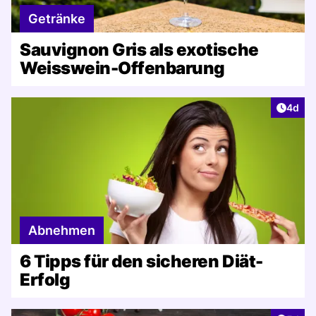
Getränke
Sauvignon Gris als exotische
Weisswein-Offenbarung
Artike
4d
Abnehmen
6 Tipps für den sicheren Diät-
Erfolg