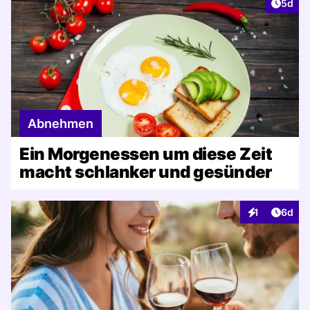
Artike
5d
Abnehmen
Ein Morgenessen um diese Zeit
macht schlanker und gesünder
Artike
1
6d
Interaktionen