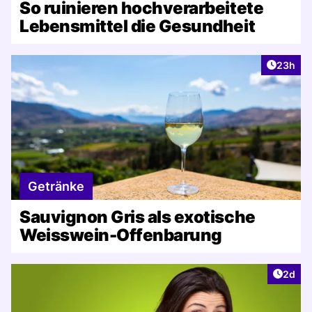
So ruinieren hochverarbeitete
Lebensmittel die Gesundheit
Artikel 
23h
Getränke
Sauvignon Gris als exotische
Weisswein-Offenbarung
Artike
2d