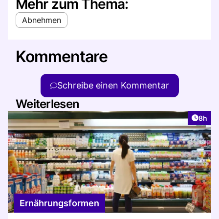
Mehr zum Thema:
Abnehmen
Kommentare
Schreibe einen Kommentar
Weiterlesen
Artike
8h
Ernährungsformen