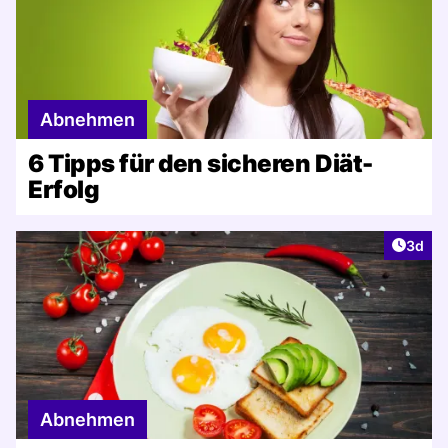
Abnehmen
6 Tipps für den sicheren Diät-
Erfolg
Artike
3d
Abnehmen