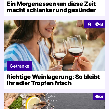
Ein Morgenessen um diese Zeit
macht schlanker und gesünder
Artike
1
4d
Interaktionen
Getränke
Richtige Weinlagerung: So bleibt
Ihr edler Tropfen frisch
Artike
5d