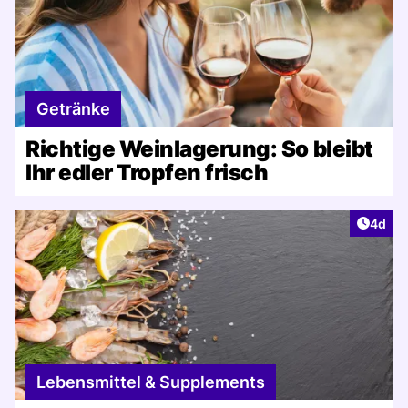
Getränke
Richtige Weinlagerung: So bleibt
Ihr edler Tropfen frisch
Artike
4d
Lebensmittel & Supplements