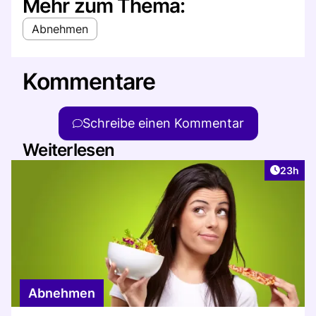
Mehr zum Thema:
Abnehmen
Kommentare
Schreibe einen Kommentar
Weiterlesen
Artikel 
23h
Abnehmen