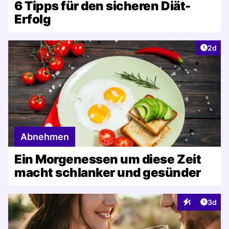
6 Tipps für den sicheren Diät-
Erfolg
Artike
2d
Abnehmen
Ein Morgenessen um diese Zeit
macht schlanker und gesünder
Artike
1
3d
Interaktionen