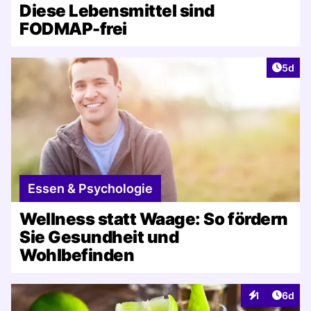
Diese Lebensmittel sind
FODMAP-frei
Artike
5d
Essen & Psychologie
Wellness statt Waage: So fördern
Sie Gesundheit und
Wohlbefinden
Artike
1
6d
Interaktionen