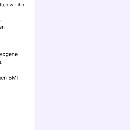
ten wir ihn
,
en
ewogene
e.
gen BMI