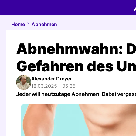
food.
NAU.
Home
Abnehmen
Abnehmwahn: Di
Gefahren des U
Alexander Dreyer
18.03.2025 - 05:35
Jeder will heutzutage Abnehmen. Dabei vergess