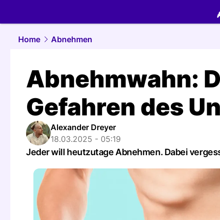
food.
NAU.
Home
Abnehmen
Abnehmwahn: Di
Gefahren des U
Alexander Dreyer
18.03.2025 - 05:19
Jeder will heutzutage Abnehmen. Dabei vergess