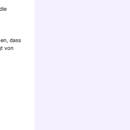
die
hen, dass
gt von