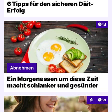
6 Tipps für den sicheren Diät-
Erfolg
Artike
4d
Abnehmen
Ein Morgenessen um diese Zeit
macht schlanker und gesünder
Artike
1
5d
Interaktionen