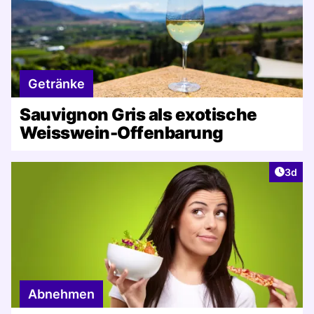
Getränke
Sauvignon Gris als exotische
Weisswein-Offenbarung
Artike
3d
Abnehmen