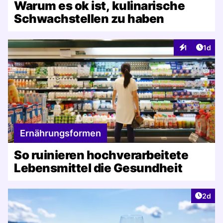
Warum es ok ist, kulinarische
Schwachstellen zu haben
Artike
1
1d
Interaktionen
Ernährungsformen
So ruinieren hochverarbeitete
Lebensmittel die Gesundheit
Artike
2d