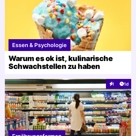
Essen & Psychologie
Warum es ok ist, kulinarische
Schwachstellen zu haben
Artike
1
1d
Interaktionen