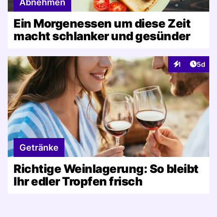
Abnehmen
Ein Morgenessen um diese Zeit
macht schlanker und gesünder
Artike
1
5d
Interaktionen
Getränke
Richtige Weinlagerung: So bleibt
Ihr edler Tropfen frisch