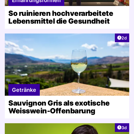
Ernährungsformen
So ruinieren hochverarbeitete
Lebensmittel die Gesundheit
Artike
2d
Getränke
Sauvignon Gris als exotische
Weisswein-Offenbarung
Artike
3d