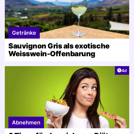
Getränke
Sauvignon Gris als exotische
Weisswein-Offenbarung
Artike
4d
Abnehmen