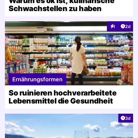
Warum es ok ist, kulinarische
Schwachstellen zu haben
Artike
1
2d
Interaktionen
Ernährungsformen
So ruinieren hochverarbeitete
Lebensmittel die Gesundheit
Artike
3d