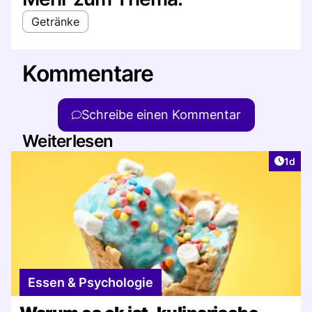
Getränke
Kommentare
Schreibe einen Kommentar
Weiterlesen
Artike
1d
Essen & Psychologie