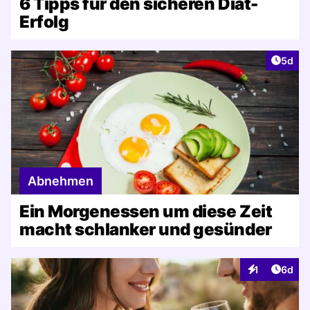
6 Tipps für den sicheren Diät-
Erfolg
Artike
5d
Abnehmen
Ein Morgenessen um diese Zeit
macht schlanker und gesünder
Artike
1
6d
Interaktionen