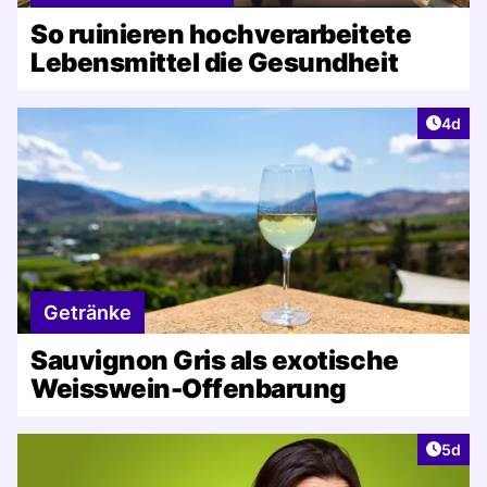
So ruinieren hochverarbeitete
Lebensmittel die Gesundheit
Artike
4d
Getränke
Sauvignon Gris als exotische
Weisswein-Offenbarung
Artike
5d