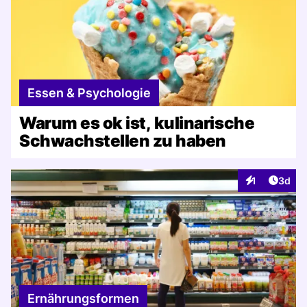
Essen & Psychologie
Warum es ok ist, kulinarische
Schwachstellen zu haben
Artike
1
3d
Interaktionen
Ernährungsformen