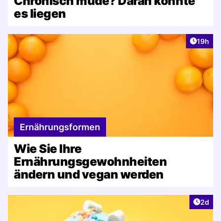
Chronisch müde? Daran könnte
es liegen
Artikel
19h
Ernährungsformen
Wie Sie Ihre
Ernährungsgewohnheiten
ändern und vegan werden
Artike
2d