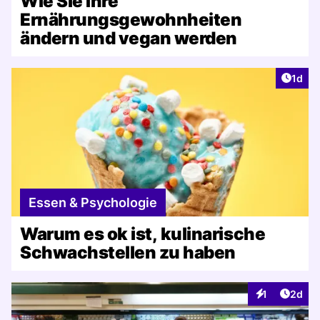
Wie Sie Ihre
Ernährungsgewohnheiten
ändern und vegan werden
Artike
1d
Essen & Psychologie
Warum es ok ist, kulinarische
Schwachstellen zu haben
Artike
1
2d
Interaktionen