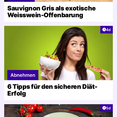
Sauvignon Gris als exotische
Weisswein-Offenbarung
Artike
4d
Abnehmen
6 Tipps für den sicheren Diät-
Erfolg
Artike
5d