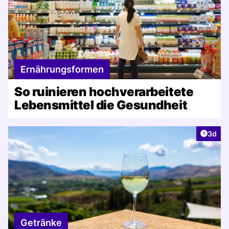
Ernährungsformen
So ruinieren hochverarbeitete
Lebensmittel die Gesundheit
Artike
3d
Getränke