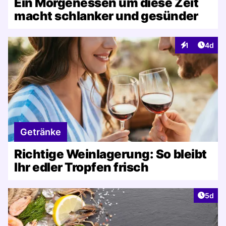
Ein Morgenessen um diese Zeit
macht schlanker und gesünder
Artike
1
4d
Interaktionen
Getränke
Richtige Weinlagerung: So bleibt
Ihr edler Tropfen frisch
Artike
5d