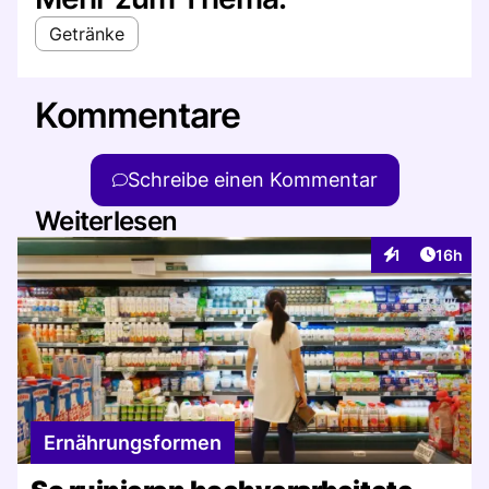
Getränke
Kommentare
Schreibe einen Kommentar
Weiterlesen
Artikel
1
16h
Interaktionen
Ernährungsformen