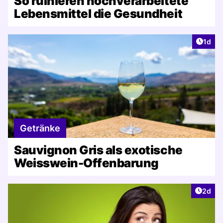
So ruinieren hochverarbeitete
Lebensmittel die Gesundheit
Artike
1d
Getränke
Sauvignon Gris als exotische
Weisswein-Offenbarung
Artike
2d