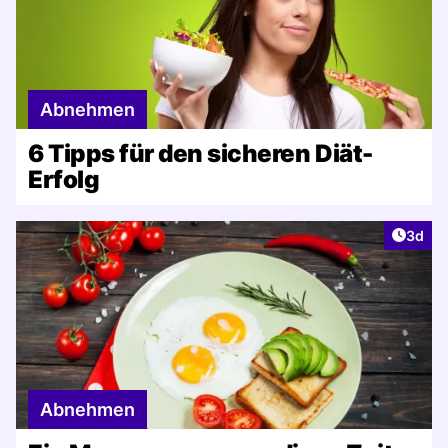
Abnehmen
6 Tipps für den sicheren Diät-
Erfolg
Artike
3d
Abnehmen