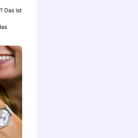
? Das ist
das