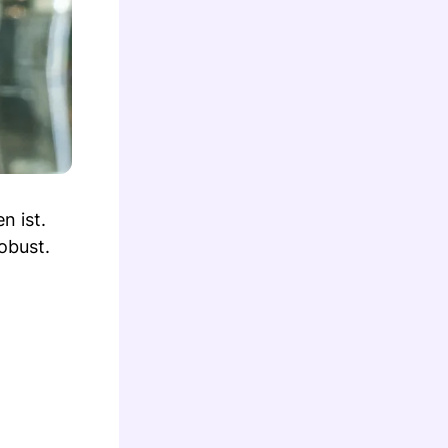
n ist.
obust.