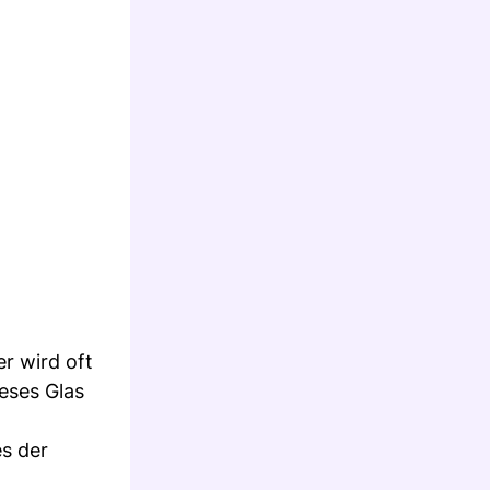
r wird oft
eses Glas
es der