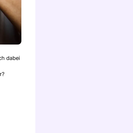
ch dabei
r?