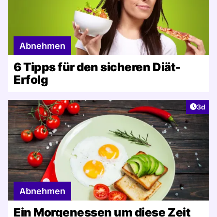
Abnehmen
6 Tipps für den sicheren Diät-
Erfolg
Artike
3d
Abnehmen
Ein Morgenessen um diese Zeit