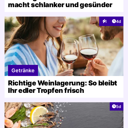
macht schlanker und gesünder
Artike
1
4d
Interaktionen
Getränke
Richtige Weinlagerung: So bleibt
Ihr edler Tropfen frisch
Artike
5d