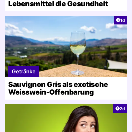
Lebensmittel die Gesundheit
Artike
1d
Getränke
Sauvignon Gris als exotische
Weisswein-Offenbarung
Artike
2d