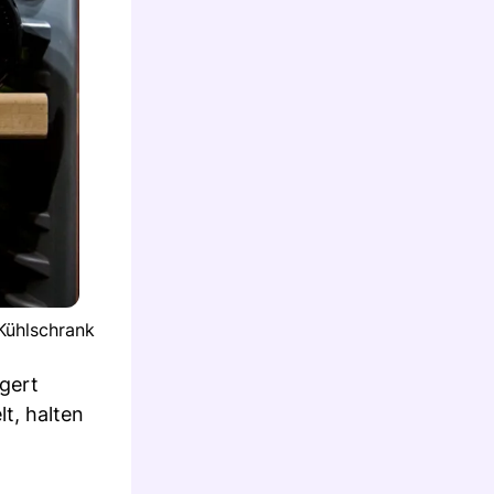
 Kühlschrank
agert
t, halten