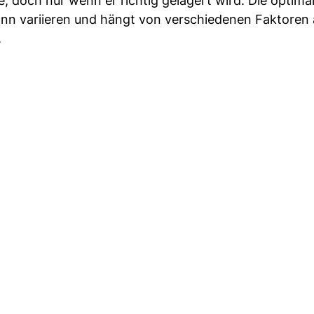
, doch nur wenn er richtig gelagert wird. Die optima
nn variieren und hängt von verschiedenen Faktoren 
.