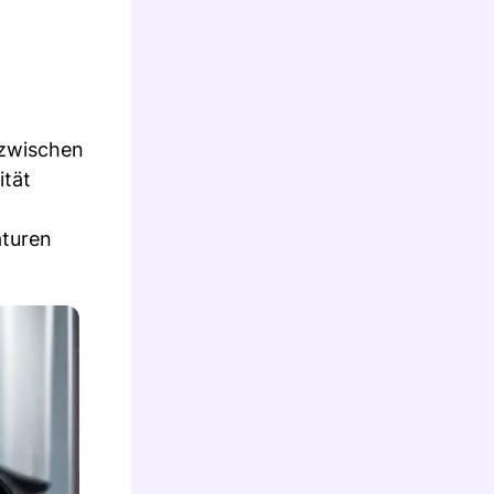
 zwischen
ität
aturen