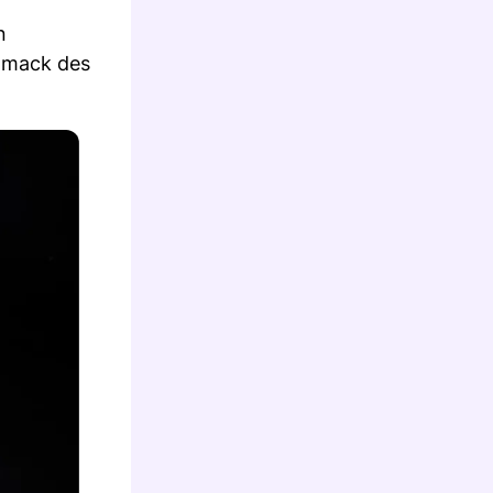
n
chmack des