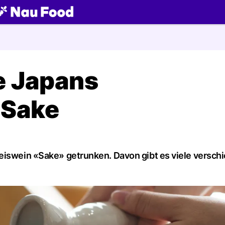
ch
e Japans
 Sake
Reiswein «Sake» getrunken. Davon gibt es viele versch