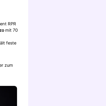
zent RPR
ozo
mit 70
ält feste
ser zum