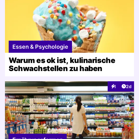
Essen & Psychologie
Warum es ok ist, kulinarische
Schwachstellen zu haben
Artike
1
2d
Interaktionen