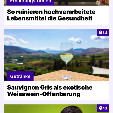
Ernährungsformen
So ruinieren hochverarbeitete
Lebensmittel die Gesundheit
Artike
3d
Getränke
Sauvignon Gris als exotische
Weisswein-Offenbarung
Artike
4d