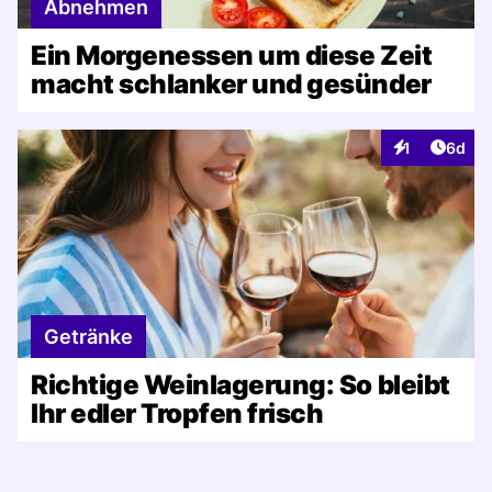
Abnehmen
Ein Morgenessen um diese Zeit
macht schlanker und gesünder
Artike
1
6d
Interaktionen
Getränke
Richtige Weinlagerung: So bleibt
Ihr edler Tropfen frisch