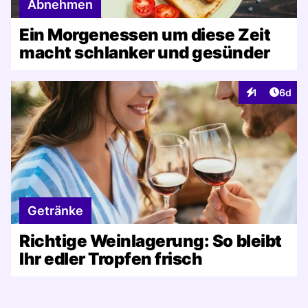
Abnehmen
Ein Morgenessen um diese Zeit
macht schlanker und gesünder
Artike
1
6d
Interaktionen
Getränke
Richtige Weinlagerung: So bleibt
Ihr edler Tropfen frisch