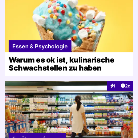
Essen & Psychologie
Warum es ok ist, kulinarische
Schwachstellen zu haben
Artike
1
2d
Interaktionen