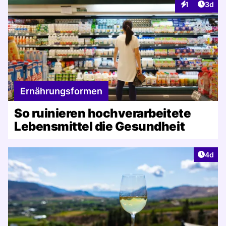
Artike
1
3d
Interaktionen
Ernährungsformen
So ruinieren hochverarbeitete
Lebensmittel die Gesundheit
Artike
4d