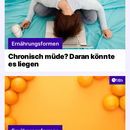
Ernährungsformen
Chronisch müde? Daran könnte
es liegen
Artikel
18h