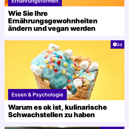
Ernährungsformen
Wie Sie Ihre
Ernährungsgewohnheiten
ändern und vegan werden
Artike
2d
Essen & Psychologie
Warum es ok ist, kulinarische
Schwachstellen zu haben