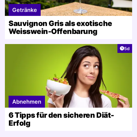
Getränke
Sauvignon Gris als exotische
Weisswein-Offenbarung
Artike
5d
Abnehmen
6 Tipps für den sicheren Diät-
Erfolg