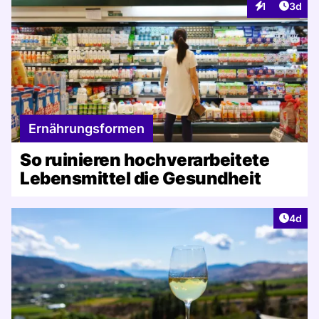
Artike
1
3d
Interaktionen
Ernährungsformen
So ruinieren hochverarbeitete
Lebensmittel die Gesundheit
Artike
4d