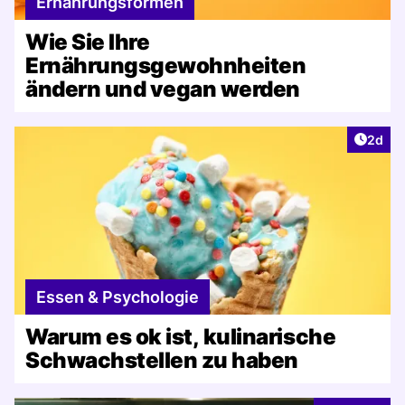
Ernährungsformen
Wie Sie Ihre
Ernährungsgewohnheiten
ändern und vegan werden
Artike
2d
Essen & Psychologie
Warum es ok ist, kulinarische
Schwachstellen zu haben