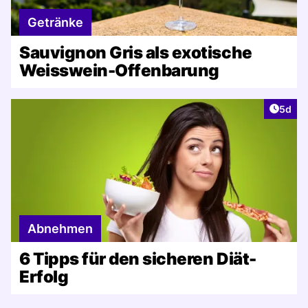
Getränke
Sauvignon Gris als exotische
Weisswein-Offenbarung
Artike
5d
Abnehmen
6 Tipps für den sicheren Diät-
Erfolg