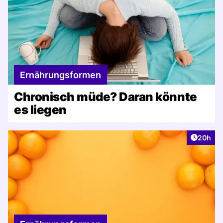
Ernährungsformen
Chronisch müde? Daran könnte
es liegen
Artikel 
20h