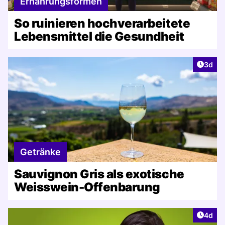
Ernährungsformen
So ruinieren hochverarbeitete
Lebensmittel die Gesundheit
Artike
3d
Getränke
Sauvignon Gris als exotische
Weisswein-Offenbarung
Artike
4d