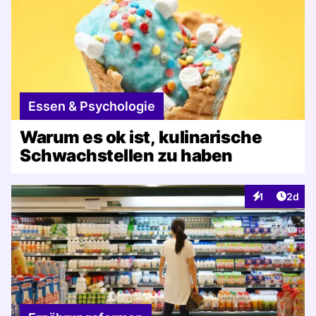
Essen & Psychologie
Warum es ok ist, kulinarische
Schwachstellen zu haben
Artike
1
2d
Interaktionen