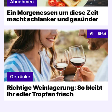
Abnehmen
Ein Morgenessen um diese Zeit
macht schlanker und gesünder
Artike
1
6d
Interaktionen
Getränke
Richtige Weinlagerung: So bleibt
Ihr edler Tropfen frisch