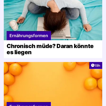
Ernährungsformen
Chronisch müde? Daran könnte
es liegen
Artikel
19h