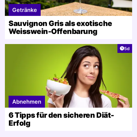
Getränke
Sauvignon Gris als exotische
Weisswein-Offenbarung
Artike
5d
Abnehmen
6 Tipps für den sicheren Diät-
Erfolg