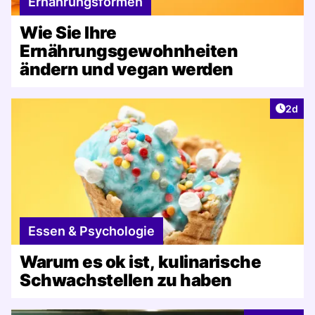
Ernährungsformen
Wie Sie Ihre
Ernährungsgewohnheiten
ändern und vegan werden
Artike
2d
Essen & Psychologie
Warum es ok ist, kulinarische
Schwachstellen zu haben