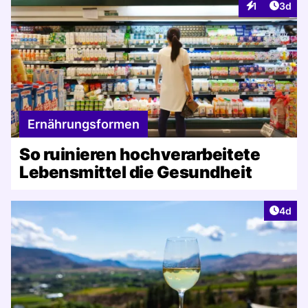
Artike
1
3d
Interaktionen
Ernährungsformen
So ruinieren hochverarbeitete
Lebensmittel die Gesundheit
Artike
4d