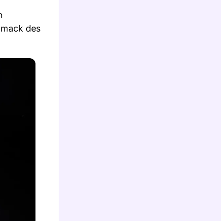
n
chmack des