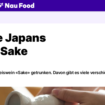
ch
e Japans
 Sake
Reiswein «Sake» getrunken. Davon gibt es viele versch