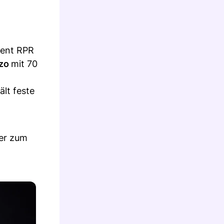
zent RPR
ozo
mit 70
ält feste
ser zum