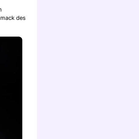
n
chmack des