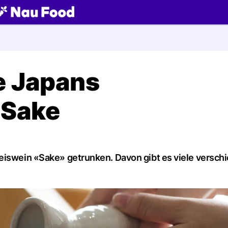
ch
e Japans
 Sake
Reiswein «Sake» getrunken. Davon gibt es viele versch