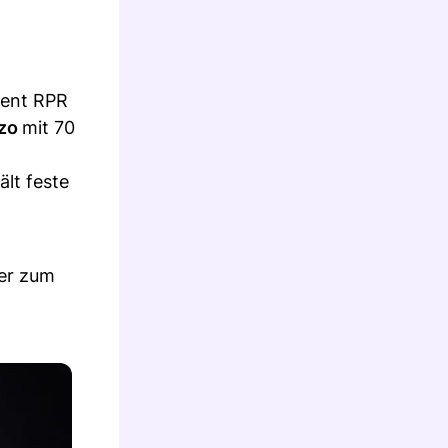
zent RPR
ozo
mit 70
ält feste
ser zum