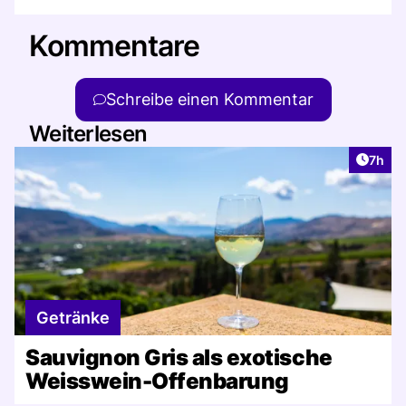
Kommentare
Schreibe einen Kommentar
Weiterlesen
Artike
7h
Getränke
Sauvignon Gris als exotische
Weisswein-Offenbarung