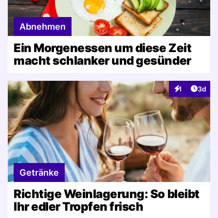
Abnehmen
Ein Morgenessen um diese Zeit
macht schlanker und gesünder
Artike
1
3d
Interaktionen
Getränke
Richtige Weinlagerung: So bleibt
Ihr edler Tropfen frisch