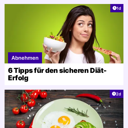
Artike
1d
Abnehmen
6 Tipps für den sicheren Diät-
Erfolg
Artike
2d