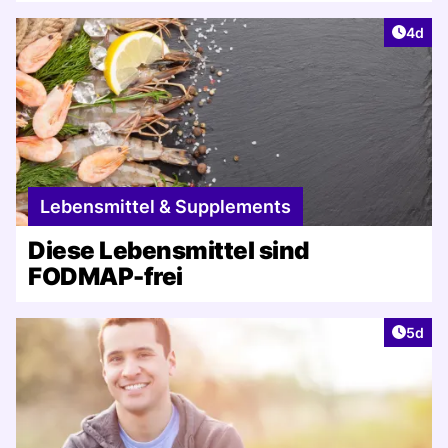
Artike
4d
Lebensmittel & Supplements
Diese Lebensmittel sind
FODMAP-frei
Artike
5d