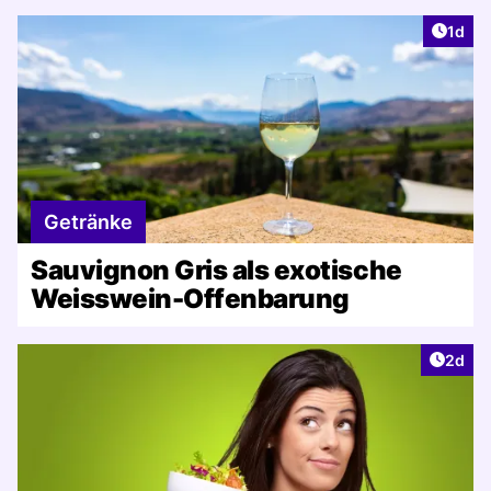
Artike
1d
Getränke
Sauvignon Gris als exotische
Weisswein-Offenbarung
Artike
2d