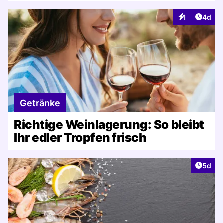
Artike
1
4d
Interaktionen
Getränke
Richtige Weinlagerung: So bleibt
Ihr edler Tropfen frisch
Artike
5d