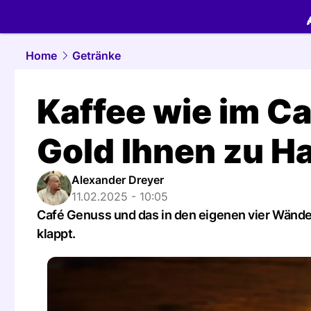
food.
NAU.
Home
Getränke
Kaffee wie im Ca
Gold Ihnen zu H
Alexander Dreyer
11.02.2025 - 10:05
Café Genuss und das in den eigenen vier Wänden.
klappt.