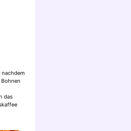
Je nachdem
r Bohnen
n das
skaffee