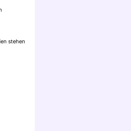
n
ien stehen