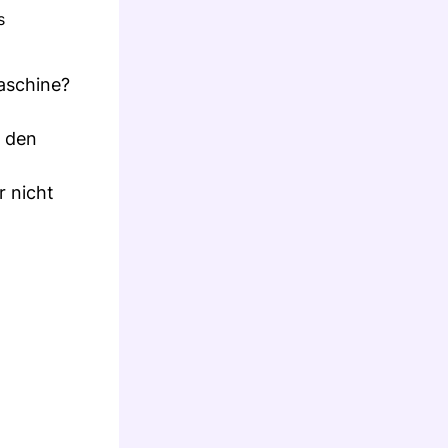
s
aschine?
h den
r nicht