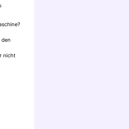
s
aschine?
h den
r nicht