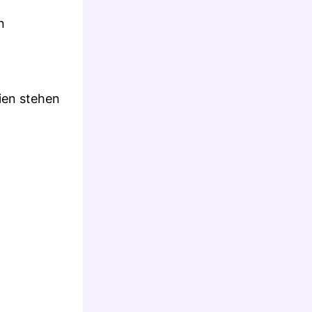
n
ien stehen