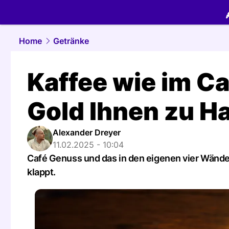
food.
NAU.
Home
Getränke
Kaffee wie im Ca
Gold Ihnen zu H
Alexander Dreyer
11.02.2025 - 10:04
Café Genuss und das in den eigenen vier Wänden.
klappt.