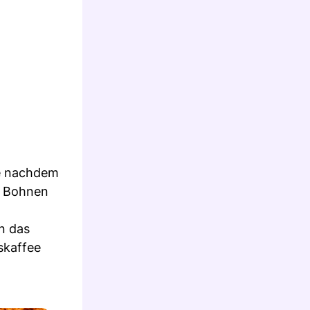
Je nachdem
r Bohnen
n das
skaffee