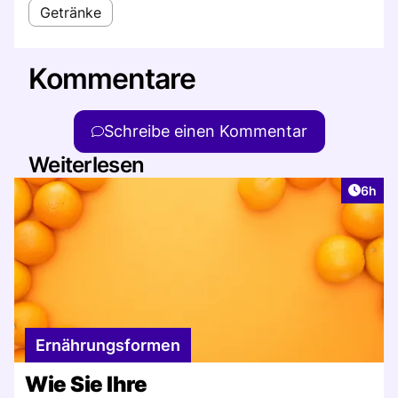
Getränke
Kommentare
Schreibe einen Kommentar
Weiterlesen
Artike
6h
Ernährungsformen
Wie Sie Ihre