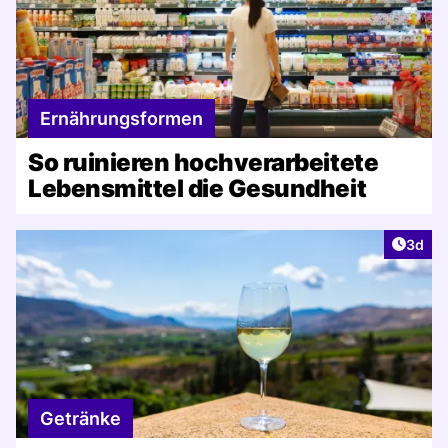
Ernährungsformen
So ruinieren hochverarbeitete
Lebensmittel die Gesundheit
Artike
3d
Getränke