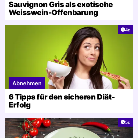
Sauvignon Gris als exotische
Weisswein-Offenbarung
Artike
4d
Abnehmen
6 Tipps für den sicheren Diät-
Erfolg
Artike
5d