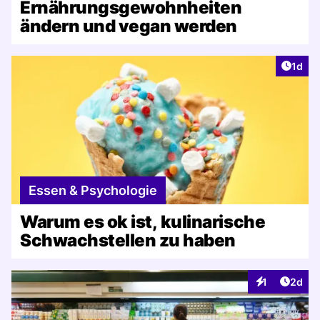
Ernährungsgewohnheiten
ändern und vegan werden
Artike
1d
Essen & Psychologie
Warum es ok ist, kulinarische
Schwachstellen zu haben
Artike
1
2d
Interaktionen