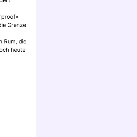
ndert
erproof»
die Grenze
n Rum, die
Noch heute