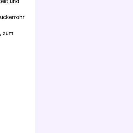
ellt und
Zuckerrohr
s, zum