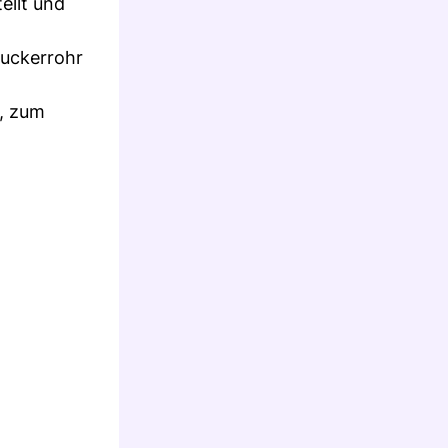
ellt und
Zuckerrohr
s, zum