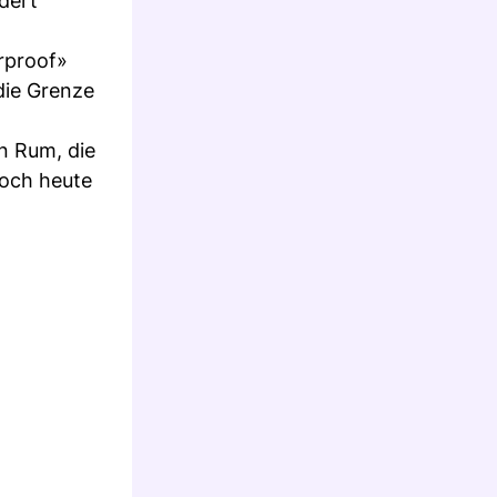
ndert
erproof»
die Grenze
n Rum, die
Noch heute