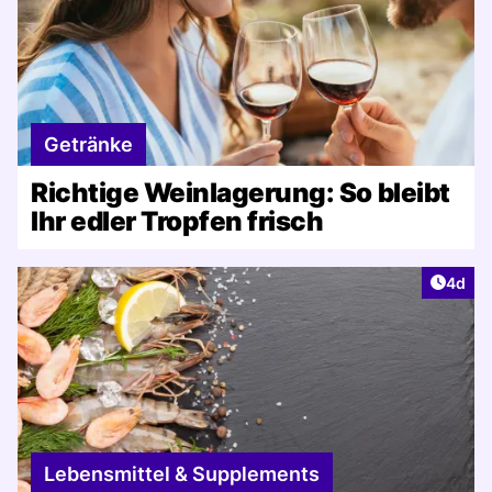
Getränke
Richtige Weinlagerung: So bleibt
Ihr edler Tropfen frisch
Artike
4d
Lebensmittel & Supplements