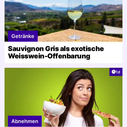
Getränke
Sauvignon Gris als exotische
Weisswein-Offenbarung
Artike
1d
Abnehmen