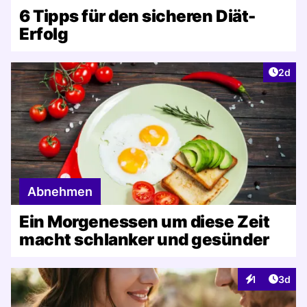
6 Tipps für den sicheren Diät-
Erfolg
Artike
2d
Abnehmen
Ein Morgenessen um diese Zeit
macht schlanker und gesünder
Artike
1
3d
Interaktionen