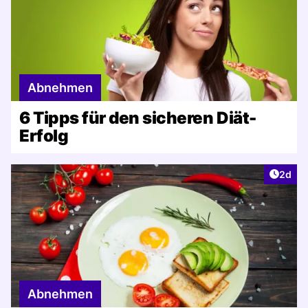
Abnehmen
6 Tipps für den sicheren Diät-
Erfolg
Artike
2d
Abnehmen