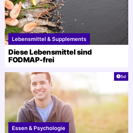
Lebensmittel & Supplements
Diese Lebensmittel sind
FODMAP-frei
Artike
5d
Essen & Psychologie