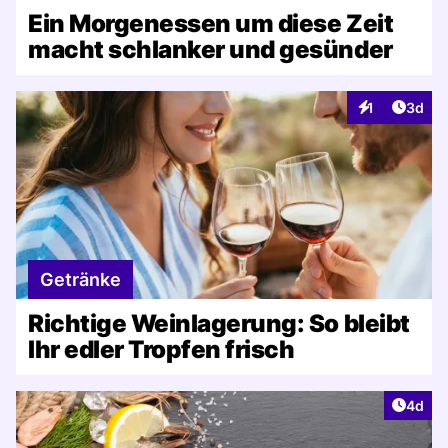
Ein Morgenessen um diese Zeit
macht schlanker und gesünder
Artike
1
3d
Interaktionen
Getränke
Richtige Weinlagerung: So bleibt
Ihr edler Tropfen frisch
Artike
4d