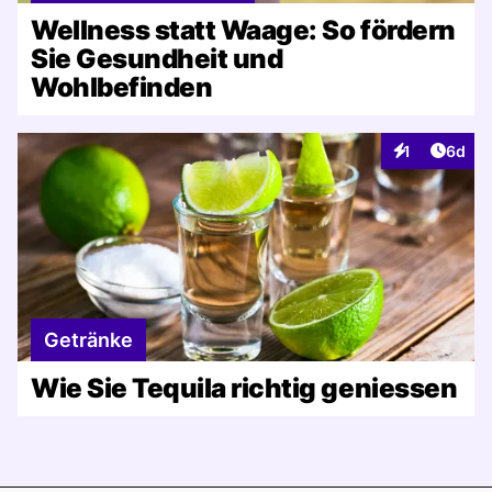
Wellness statt Waage: So fördern
Sie Gesundheit und
Wohlbefinden
Artike
1
6d
Interaktionen
Getränke
Wie Sie Tequila richtig geniessen