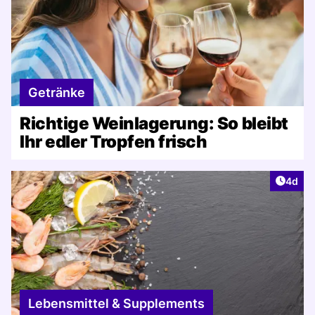
Getränke
Richtige Weinlagerung: So bleibt
Ihr edler Tropfen frisch
Artike
4d
Lebensmittel & Supplements