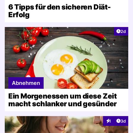
6 Tipps für den sicheren Diät-
Erfolg
Artike
2d
Abnehmen
Ein Morgenessen um diese Zeit
macht schlanker und gesünder
Artike
1
3d
Interaktionen