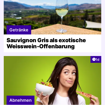
Getränke
Sauvignon Gris als exotische
Weisswein-Offenbarung
Artike
1d
Abnehmen