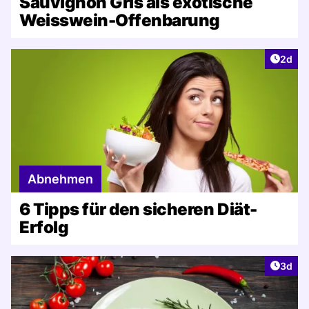
Sauvignon Gris als exotische
Weisswein-Offenbarung
Artike
2d
Abnehmen
6 Tipps für den sicheren Diät-
Erfolg
Artike
3d