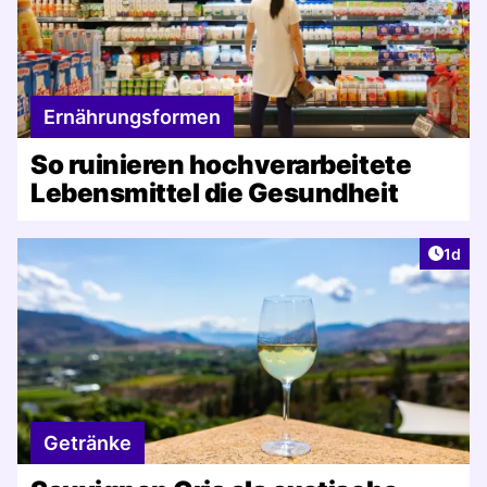
Ernährungsformen
So ruinieren hochverarbeitete
Lebensmittel die Gesundheit
Artike
1d
Getränke