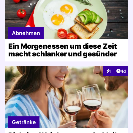
Abnehmen
Ein Morgenessen um diese Zeit
macht schlanker und gesünder
Artike
1
4d
Interaktionen
Getränke